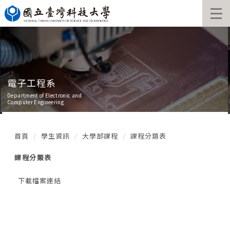
跳
到
主
要
內
容
區
電子工程系
Department of Electronic and
Computer Engineering
首頁
學生資訊
大學部課程
課程分類表
課程分類表
下載檔案連結