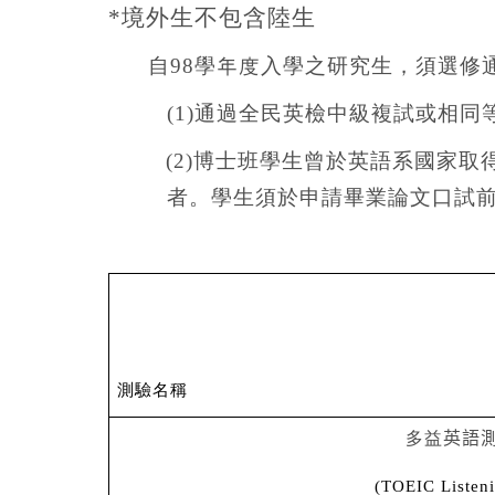
*境外生不包含陸生
自
98
學年度入學之研究生，須選修
(1)
通過全民英檢中級複試或相同
(2)
博士班學生曾於英語系國家取
者。學生須於申請畢業論文口試
測驗名稱
多益
英語
(TOEIC Listen