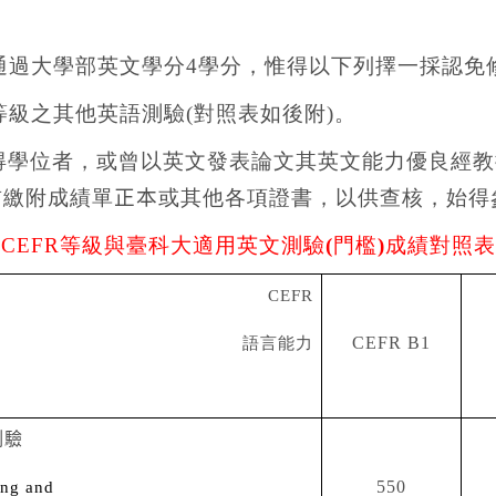
通過大學部英文學分
4
學分，惟得以下列擇一採認免
等級之其他英語測驗
(
對照表如後附
)
。
得學位者，或曾以英文發表論文其英文能力優良經教
前繳附成績單
正本
或其他各項證書，以供查核，始得
CEFR
等級與
臺科大適用
英文
測驗
(
門檻
)
成績對照表
CEFR
語言能力
CEFR B1
測驗
ing and
550