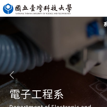
跳
到
主
要
內
容
區
電子工程系
Department of Electronic and