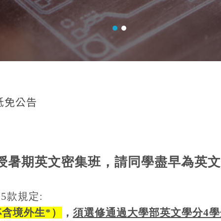
抵免公告
開授暑期英文密集班，請同學盡早為英
5款規定:
不含境外生*）
，
須選修通過大學部英文學分4學