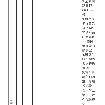
2.全系網
路管理
(含T3大
樓)
3.財產設
備(1萬元
以上)及
非消耗品
(1萬元以
下)帳目
管理及報
廢事宜
4.研究生
找指導教
授之行政
協助
5.實務專
題各項事
宜：專題
系統管
理、學生
選題、歷
次報告繳
交