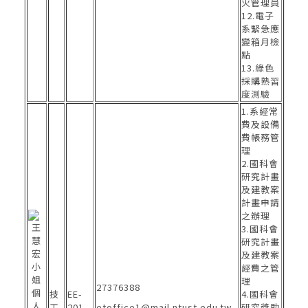
火管理員
12.電子
系緊急應
變箱月檢
點
13.綠色
採購熟習
度測驗
1.系經常
費及設備
費帳務管
理
2.國科會
研究計畫
及建教案
計畫申請
之辦理
3.國科會
研究計畫
及建教案
經費之管
理
27376388
技
EE-
4.國科會
工
201
etoffice1@mail.ntust.edu.tw
研究獎助