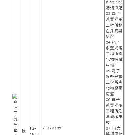
府電子採
購網採購
03.電子
系暨光電
工程所綠
色採購與
認證
04.電子
系暨光電
工程所毒
化物採購
申報
05.電子
系暨光電
工程所毒
化物廢棄
清運
06.電子
系暨光電
工程所危
險機械申
報
27376395
T2-
07.T3大
技
504-
樓網路維