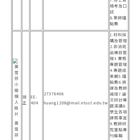
格考及口
試
8.業師鐘
點費
1.材料採
購及管理
2.非消耗
品帳目管
理3.實務
專題管理
4.專題成
果展5.鐘
點費6.排
課及教師
27376406
減授7.論
技
EE-
文研討專
正
404
huang1208@mail.ntust.edu.tw
題演講8.
學生各項
課務事宜
黃
9.教師研
雪
究重點專
芬
刊編輯