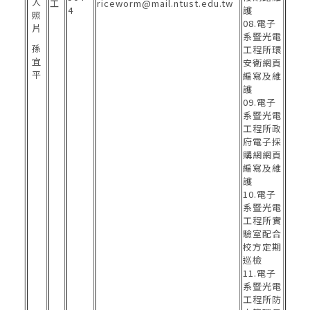
工
riceworm@mail.ntust.edu.tw
4
護
08.電子
系暨光電
孫
工程所環
宜
安衛網頁
平
編寫及維
護
09.電子
系暨光電
工程所政
府電子採
購網網頁
編寫及維
護
10.電子
系暨光電
工程所實
驗室配合
校方定期
巡檢
11.電子
系暨光電
工程所防