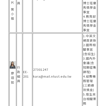
員
博士班優
秀獎學金
葉
事宜
小
4.教育部
姐
博士班優
秀獎學金
事宜
1.中英文
網頁更新
2.國際相
關事宜
(含招生)
3.國內外
會議(含
行
短期密集
27301247
政
EE-
課程)
廖
組
201
kara@mail.ntust.edu.tw
4.經費帳
翊
員
務管理
如
(三節績
效獎金)
5.陸生來
台相關業
務