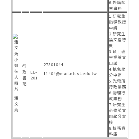
6.外籍師
生事務
1.研究生
指導教授
申請
2.研究生
論文指導
費
3.碩士班
畢業論文
口試
27301044
行
4.抵免學
政
EE-
11404@mail.ntust.edu.tw
分申辦
書
201
5.光電所
記
行政業務
6.物理行
潘
政業務
文
7.研究生
娟
必修英文
四學分審
核
8.校務資
料庫