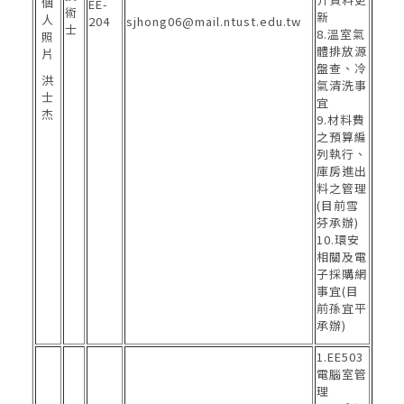
EE-
術
新
204
sjhong06@mail.ntust.edu.tw
士
8.溫室氣
體排放源
盤查、冷
洪
氣清洗事
士
宜
杰
9.材料費
之預算編
列執行、
庫房進出
料之管理
(目前雪
芬承辦)
10.環安
相關及電
子採購網
事宜(目
前孫宜平
承辦)
1.EE503
電腦室管
理