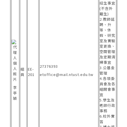
招生事宜
(不含外
籍生)
2.教師延
聘、升
等、休
假、研究
室及實驗
室更換、
空間管理
及定期清
掃事宜
27376393
3.公基金
組
EE-
管理
員
201
etoffice@mail.ntust.edu.tw
4.各項委
員會及各
李
組開會事
亭
宜
穎
5.學生及
老師行政
事務
6.校外實
習
7.博士資