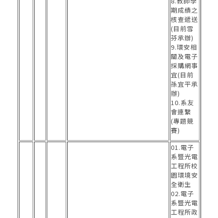
8.教師學
期成績之
核查遞送
(目前雪
芬承辦)
9.環安相
關及電子
採購網事
宜(目前
孫宜平承
辦)
10.系友
會連繫
(專題競
賽)
01.電子
系暨光電
工程所校
園環境安
全衛生
02.電子
系暨光電
工程所政