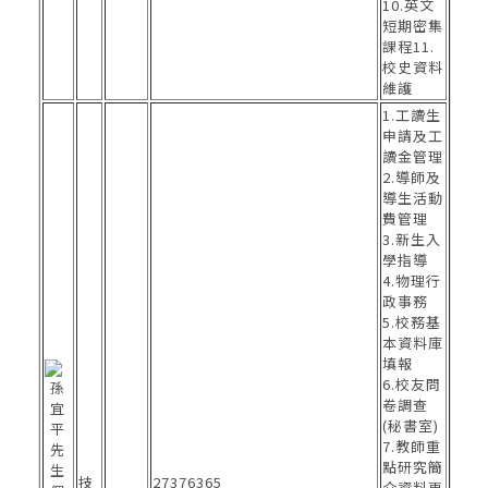
10.英文
短期密集
課程11.
校史資料
維護
1.工讀生
申請及工
讀金管理
2.導師及
導生活動
費管理
3.新生入
學指導
4.物理行
政事務
5.校務基
本資料庫
填報
6.校友問
卷調查
(秘書室)
7.教師重
點研究簡
技
27376365
介資料更