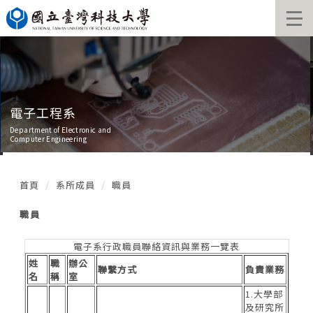
跳
到
主
要
內
容
區
電子工程系
Department of Electronic and
Computer Engineering
首頁
系所成員
職員
職員
電子系行政職員聯絡資訊與業務一覽表
姓
職
辦公
聯繫方式
負責業務
名
稱
室
1.大學部
及研究所