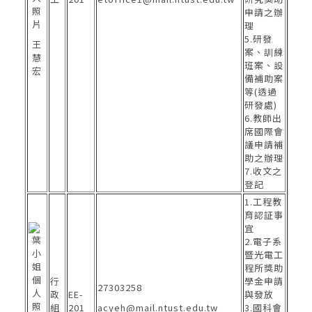
申請之辦
理
5.研發
王
案、訓練
慧
班案、設
宏
備補助案
等(透過
研發處)
6.教師出
席國際會
議申請補
助之辦理
7.收文之
登記
1.工程教
育認証事
宜
2.電子系
暨光電工
程所獎助
行
學金申請
27303258
政
EE-
與發放
組
201
acyeh@mail.ntust.edu.tw
3.國科會