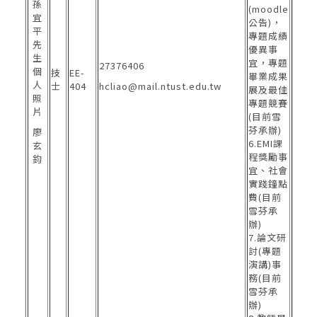
(moodle
公告)，
專題成績
優異事
宜，專題
27376406
技
EE-
畢業成果
士
404
hcliao@mail.ntust.edu.tw
展及最佳
專題競賽
(目前雪
芬承辦)
廖
6.EMI課
玄
程獎勵事
鈞
宜、社會
實踐鐘點
費(目前
雪芬承
辦)
7.論文研
討(專題
演講)事
務(目前
雪芬承
辦)