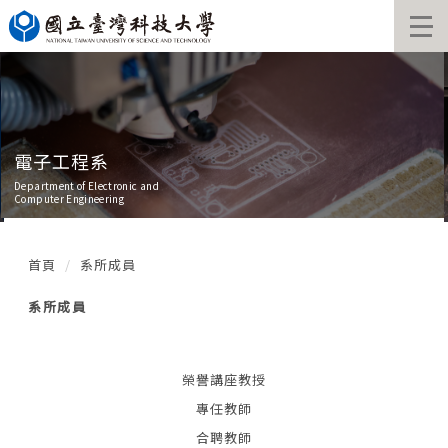
跳
到
主
要
內
容
區
電子工程系
Department of Electronic and
Computer Engineering
首頁
系所成員
系所成員
榮譽講座教授
專任教師
合聘教師