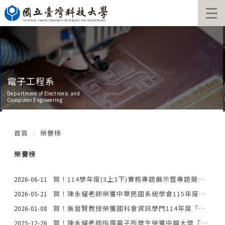
跳
到
主
要
內
容
區
電子工程系
Department of Electronic and
Computer Engineering
首頁
榮譽榜
榮譽榜
賀！114學年度(3上3下)實務專題展示暨專題競賽得獎隊伍
2026-06-11
賀！陳永耀老師榮獲中華民國系統學會115年度「產業傑出貢獻獎」！
2026-05-21
賀！吳晉賢教授榮獲國科會資訊學門114年度「優良計畫執行成果獎」
2026-01-08
賀！陳永耀老師指導電子所學生榮獲中興大學『AI賦能與機器人於智慧製造應用』競賽研究生組第一名！
2025-12-26