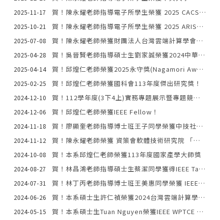
賀！陳永耀老師指導電子所學生榮獲 2025 CACS國際研討會最佳論文獎第二名、以及最佳學生論文獎佳作！
2025-11-17
賀！陳永耀老師指導電子所學生榮獲 2025 ARIS國際研討會最佳論文獎佳作
2025-10-21
賀！陳永耀老師榮獲財團法人台灣雲端計算學會113年度最佳期刊論文獎！
2025-07-08
賀！吳晉賢老師指導碩士生劉家誠榮獲2024中華民國資訊學會碩士論文佳作獎
2025-04-28
賀！邱煌仁老師榮獲2025永守獎(Nagamori Awards)！
2025-04-14
賀！邱煌仁老師榮獲國科會113年度傑出研究獎！
2025-02-25
賀！112學年度(3下4上)實務專題展示暨專題競賽得獎隊伍
2024-12-10
賀！邱煌仁老師榮獲IEEE Fellow！
2024-12-06
賀！廖顯奎老師指導博士班王子同學榮獲中技社CTCI研究獎學金！
2024-11-18
賀！陳永耀老師榮獲 資策會軟體技術研究院 「前瞻技術獎」！
2024-11-12
賀！本系邱煌仁老師榮獲113年度國家產學大師獎
2024-10-08
賀！林昌鴻老師指導碩士生蔡潔同學獲得IEEE Taipei Section 112年碩博士論文獎
2024-08-27
賀！林丁丙老師指導博士班王美惠同學榮獲 IEEE iWEM 2024 論文佳作獎！
2024-07-31
賀！本系碩士生許仁禎榮獲2024台灣雲端計算學會碩士論文獎第三名
2024-06-26
賀！本系碩士生Tuan Nguyen榮獲IEEE WPTCE 2024最佳論文獎！
2024-05-15