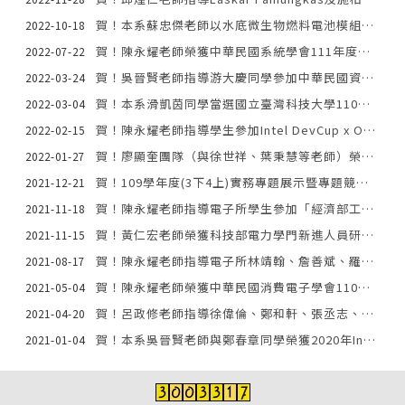
賀！本系蘇忠傑老師以水底微生物燃料電池模組應用於智慧化養豬場廢水處理系統技術榮獲「2022 未來科技獎」！
2022-10-18
賀！陳永耀老師榮獲中華民國系統學會111年度「傑出青年獎」！
2022-07-22
賀！吳晉賢老師指導游大慶同學參加中華民國資訊學會舉辦2021年「資訊學會碩博士最 佳論文獎」榮獲碩士論文佳作獎！
2022-03-24
賀！本系滑凱茵同學當選國立臺灣科技大學110學年第十六屆傑出青年。
2022-03-04
賀！陳永耀老師指導學生參加Intel DevCup x OpenVINO競賽，榮獲第三名及人氣獎！
2022-02-15
賀！廖顯奎團隊（與徐世祥、葉秉慧等老師）榮獲科技部工程司專案計畫成果展示優良獎。
2022-01-27
賀！109學年度(3下4上)實務專題展示暨專題競賽得獎隊伍
2021-12-21
賀！陳永耀老師指導電子所學生參加「經濟部工業局人工智慧AIGO競賽」，榮獲優等獎！
2021-11-18
賀！黃仁宏老師榮獲科技部電力學門新進人員研究成果獎！
2021-11-15
賀！陳永耀老師指導電子所林靖翰、詹善斌、羅宥鈞、林昕駿、陳子伃等學生榮獲佳作及創意獎！
2021-08-17
賀！陳永耀老師榮獲中華民國消費電子學會110年度「傑出青年獎」！
2021-05-04
賀！呂政修老師指導徐偉倫、鄭和軒、張丞志、劉又瑜、蔡岱樺等學生以「智慧停車繳費系統」參加「第二屆大專院校資訊創新應用暨金流服務競賽」榮獲第三名！
2021-04-20
賀！本系吳晉賢老師與鄭春章同學榮獲2020年International Computer Symposium的The Second Best Paper Award。
2021-01-04