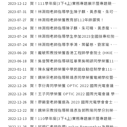
賀！111學年度(3下4上)實務專題展示暨專題競賽得獎隊伍
2023-12-12
賀！林淵翔老師指導學生陳子麒、黃彥龍、朱可晴和吳昱辰榮獲2023旺宏金矽獎應用組銀獎。
2023-07-31
賀！林淵翔老師榮獲教育部112年師鐸獎！
2023-07-27
賀！林淵翔老師指導陳子麒、朱可晴、黃彥龍、吳昱辰等學生參加2023教育部智慧晶片系統應用創新專題實作競賽-智慧終端裝置榮獲金獎！
2023-07-24
賀！林淵翔老師指導學生參加2023全國技專校院專題製作競賽榮獲電機群第二名！
2023-07-24
賀！林淵翔老師指導李季鴻、葉馨慈、劉家瑜、黃紫汝等學生參加2023教育部智慧晶片系統應用創新專題實作競賽-智慧健康組榮獲佳作！
2023-07-24
賀！龐敏熙教授榮獲香港工程師學會院士 (HKIE Fellow)
2023-06-20
賀！吳晉賢老師指導碩班畢業吳明諺同學榮獲112年度消費電子學會的博碩士論文獎-佳作！
2023-06-18
賀！陳永耀老師榮獲中華民國自動控制學會111年度「青年自動控制工程獎」！
2023-01-11
賀！魏榮宗老師指導蔡靖彥同學榮獲電網學校暨人才發展聯盟傑出專題成果獎獎學金3,000元及優秀專題提案獎獎學金10,000元
2022-12-27
賀！李衍青同學榮獲 OPTIC 2022 國際光電會議 學生論文獎 (光通訊領域，廖顯奎老師指導）)
2022-12-26
賀！王子同學榮獲 OPTIC 2022 國際光電會議 學生論文獎 (光感測領域，廖顯奎老師指導）)
2022-12-26
賀！廖顯奎老師獲選為 2023 國際光電學會會士 SPIE Fellow
2022-12-26
賀！魏榮宗教授指導蔡靖彥及郭煦陽同學分別榮獲第四屆第二次電網學校暨人才發展聯盟「優秀專題提案獎」及「傑出專題成果獎」(獎金五萬元)！
2022-12-22
賀！110學年度(3下4上)實務專題展示暨專題競賽得獎隊伍
2022-12-13
賀！邱煌仁老師指導Laskar Pamungkas及施柏池同學榮獲ICT-PEP 2022國際研討會最佳論文獎！
2022-11-28