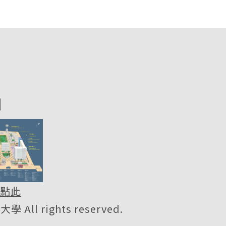
圖
點此
All rights reserved.