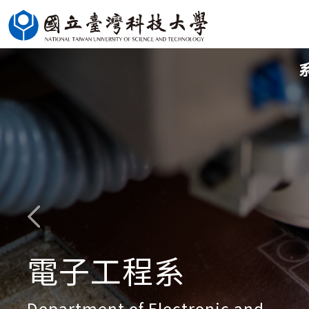
跳
到
主
要
內
容
區
電子工程系
Department of Electronic and