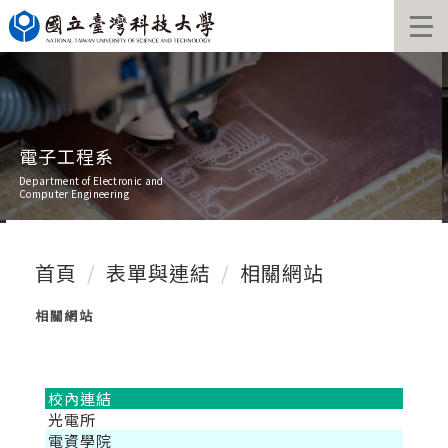
跳
到
主
要
內
容
區
電子工程系
Department of Electronic and
Computer Engineering
首頁
表單與連結
相關網站
相關網站
校內連結
光電所
電資學院