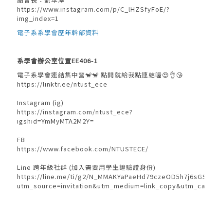
https://www.instagram.com/p/C_lHZSfyFoE/?
img_index=1
電子系系學會歷年幹部資料
系學會辦公室位置EE406-1
電子系學會連結集中營🐒🐒 點開就給我點連結喔😍👌😘
https://linktr.ee/ntust_ece
Instagram (ig)
https://instagram.com/ntust_ece?
igshid=YmMyMTA2M2Y=
FB
https://www.facebook.com/NTUSTECE/
Line 跨年級社群 (加入需要用學生證驗證身份)
https://line.me/ti/g2/N_MMAKYaPaeHd79czeOD5h7j6sGS7o
utm_source=invitation&utm_medium=link_copy&utm_campa