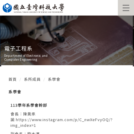
跳
到
主
要
內
容
區
電子工程系
Department of Electronic and
Computer Engineering
首頁
系所成員
系學會
系學會
113學年系學會幹部
會長：陳黃承
諭
https://www.instagram.com/p/C_nwXeFvyOQ/?
img_index=1
副會長：劉本澤