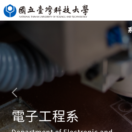
跳
到
主
要
內
容
區
電子工程系
Department of Electronic and