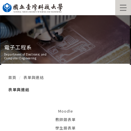
跳
到
主
要
內
容
區
電子工程系
Department of Electronic and
Computer Engineering
首頁
表單與連結
表單與連結
Moodle
教師類表單
學生類表單