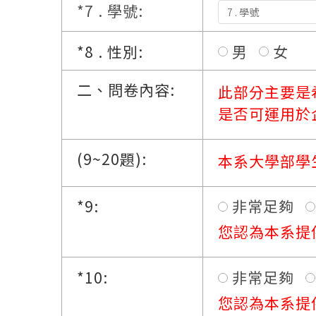
*
7 . 學號:
*
8 . 性別:
男
女
二、問卷內容:
此部分主要是
是否可運用於
(9~20題):
本系大學部學
*
9:
非常足夠
您認為本系提
*
10:
非常足夠
您認為本系提