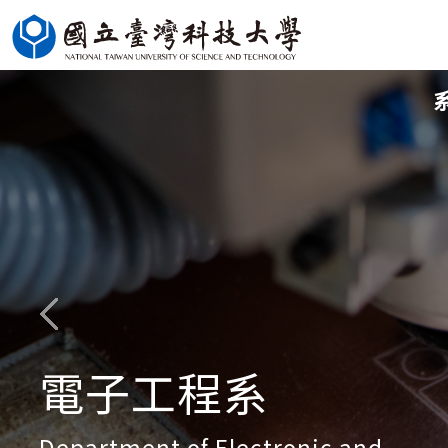
跳
到
主
要
內
容
區
電子工程系
Department of Electronic and