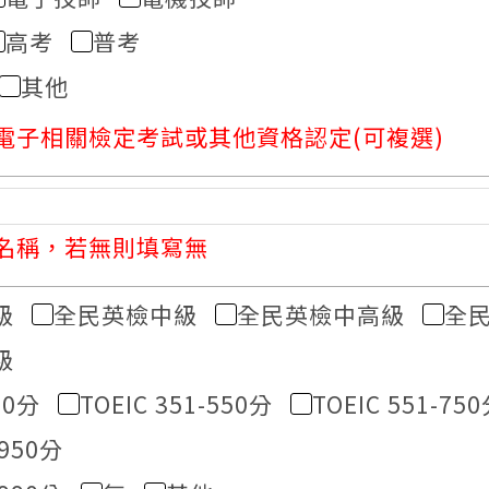
高考
普考
其他
電子相關檢定考試或其他資格認定(可複選)
名稱，若無則填寫無
級
全民英檢中級
全民英檢中高級
全
級
50分
TOEIC 351-550分
TOEIC 551-75
-950分