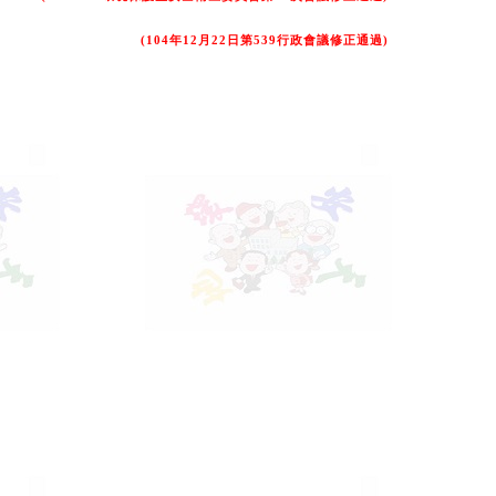
(104
年
12
月
22
日第
539
行政會議修正通過
)