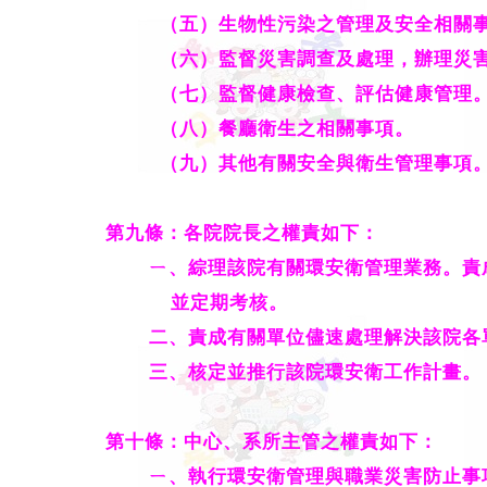
（五）生物性污染之管理及安全相關
（六）監督災害調查及處理，辦理災
（七）監督健康檢查、評估健康管理
（八）餐廳衛生之相關事項。
（九）其他有關安全與衛生管理事項
第九條：各院院長之權責如下：
ㄧ
、
綜理該院有關環安衛管理業務。責
並定期考核。
二
、
責成有關單位儘速處理解決該院各
三
、
核定並推行該院環安衛工作計畫。
第十條：中心、系所主管之權責如下：
ㄧ
、
執行環安衛管理與職業災害防止事