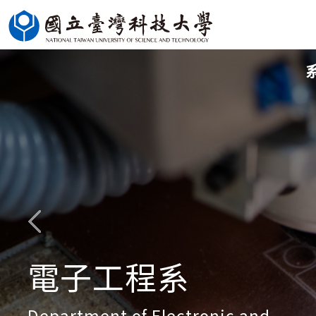
跳
到
主
要
內
容
區
電子工程系
Department of Electronic and