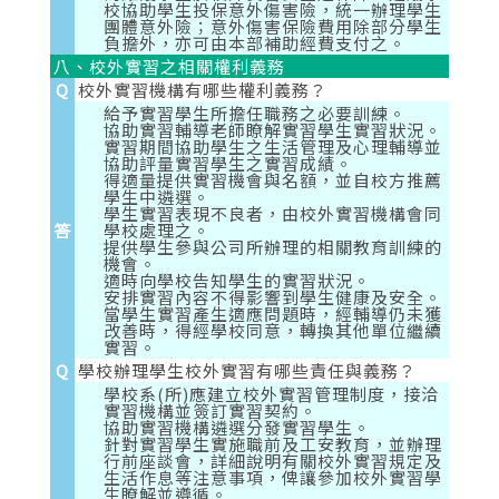
校協助學生投保意外傷害險，統一辦理學生
團體意外險；意外傷害保險費用除部分學生
負擔外，亦可由本部補助經費支付之。
八、校外實習之相關權利義務
Q
校外實習機構有哪些權利義務？
給予實習學生所擔任職務之必要訓練。
協助實習輔導老師瞭解實習學生實習狀況。
實習期間協助學生之生活管理及心理輔導並
協助評量實習學生之實習成績。
得適量提供實習機會與名額，並自校方推薦
學生中遴選。
學生實習表現不良者，由校外實習機構會同
答
學校處理之。
提供學生參與公司所辦理的相關教育訓練的
機會。
適時向學校告知學生的實習狀況。
安排實習內容不得影響到學生健康及安全。
當學生實習產生適應問題時，經輔導仍未獲
改善時，得經學校同意，轉換其他單位繼續
實習。
Q
學校辦理學生校外實習有哪些責任與義務？
學校系(所)應建立校外實習管理制度，接洽
實習機構並簽訂實習契約。
協助實習機構遴選分發實習學生。
針對實習學生實施職前及工安教育，並辦理
行前座談會，詳細說明有關校外實習規定及
生活作息等注意事項，俾讓參加校外實習學
生瞭解並遵循。