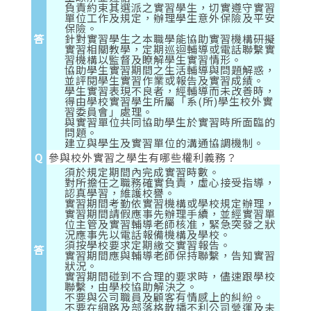
負責約束其選派之實習學生，切實遵守實習
單位工作及規定，辦理學生意外保險及平安
保險。
答
針對實習學生之本職學能協助實習機構研擬
實習相關教學，定期巡迴輔導或電話聯繫實
習機構以監督及瞭解學生實習情形。
協助學生實習期間之生活輔導與問題解惑，
並評閱學生實習作業或報告及實習成績。
學生實習表現不良者，經輔導而未改善時，
得由學校實習學生所屬「系(所)學生校外實
習委員會」處理。
與實習單位共同協助學生於實習時所面臨的
問題。
建立與學生及實習單位的溝通協調機制。
Q
參與校外實習之學生有哪些權利義務？
須於規定期間內完成實習時數。
對所擔任之職務確實負責，虛心接受指導，
認真學習，維護校譽。
實習期間考勤依實習機構或學校規定辦理，
實習期間請假應事先辦理手續，並經實習單
位主管及實習輔導老師核准，緊急突發之狀
況應事先以電話報備機構及學校。
須按學校要求定期繳交實習報告。
答
實習期間應與輔導老師保持聯繫，告知實習
狀況。
實習期間碰到不合理的要求時，儘速跟學校
聯繫，由學校協助解決之。
不要與公司職員及顧客有情感上的糾紛。
不要在網路及部落格散播不利公司營運及未