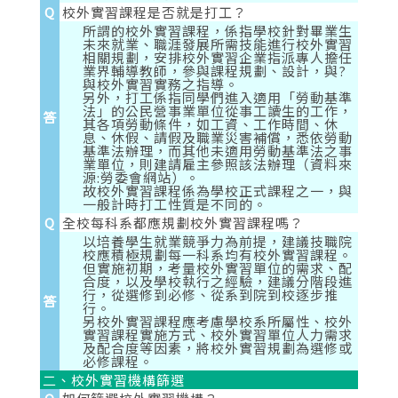
Q
校外實習課程是否就是打工？
所謂的校外實習課程，係指學校針對畢業生
未來就業、職涯發展所需技能進行校外實習
相關規劃，安排校外實習企業指派專人擔任
業界輔導教師，參與課程規劃、設計，與?
與校外實習實務之指導。
另外，打工係指同學們進入適用「勞動基準
法」的公民營事業單位從事工讀生的工作，
答
其各項勞動條件，如工資、工作時間、休
息、休假、請假及職業災害補償，悉依勞動
基準法辦理，而其他未適用勞動基準法之事
業單位，則建請雇主參照該法辦理（資料來
源:勞委會網站）。
故校外實習課程係為學校正式課程之一，與
一般計時打工性質是不同的。
Q
全校每科系都應規劃校外實習課程嗎？
以培養學生就業競爭力為前提，建議技職院
校應積極規劃每一科系均有校外實習課程。
但實施初期，考量校外實習單位的需求、配
合度，以及學校執行之經驗，建議分階段進
行，從選修到必修、從系到院到校逐步推
答
行。
另校外實習課程應考慮學校系所屬性、校外
實習課程實施方式、校外實習單位人力需求
及配合度等因素，將校外實習規劃為選修或
必修課程。
二、校外實習機構篩選