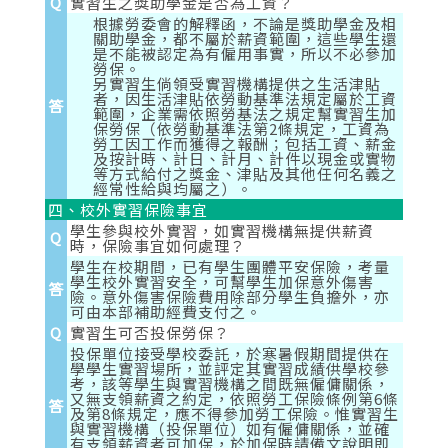
Q
實習生之獎助學金是否為工資？
根據勞委會的解釋函，不論是獎助學金及相
關助學金，都不屬於薪資範圍，這些學生還
是不能被認定為有僱用事實，所以不必參加
勞保。
另實習生倘領受實習機構提供之生活津貼
者，因生活津貼依勞動基準法規定屬於工資
答
範圍，企業需依照勞基法之規定幫實習生加
保勞保（依勞動基準法第2條規定，工資為
勞工因工作而獲得之報酬；包括工資、薪金
及按計時、計日、計月、計件以現金或實物
等方式給付之獎金、津貼及其他任何名義之
經常性給與均屬之）。
四、校外實習保險事宜
學生參與校外實習，如實習機構無提供薪資
Q
時，保險事宜如何處理？
學生在校期間，已有學生團體平安保險，考量
學生校外實習安全，可幫學生加保意外傷害
答
險。意外傷害保險費用除部分學生負擔外，亦
可由本部補助經費支付之。
Q
實習生可否投保勞保？
投保單位接受學校委託，於寒暑假期間提供在
學學生實習場所，並評定其實習成績供學校參
考，該等學生與實習機構之間既無僱傭關係，
又無支領薪資之約定，依照勞工保險條例第6條
答
及第8條規定，應不得參加勞工保險。惟實習生
與實習機構（投保單位）如有僱傭關係，並確
有支領薪資者可加保，於加保時請備文說明即