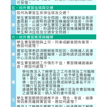
可受理。
五、校外實習住宿與交通
Q
如何為實習生安排住宿及交通？
學生實習期間之安全問題，學校應事前妥善詳
盡規劃。必要時商請實習機構提供宿舍，供學
答
生住宿，以減少學生實習之顧慮。若實習機構
無法提供住宿，則請學校與實習機構輔導實習
學生解決住宿及交通安全問題。
六、校外實習衝突與輔導
學生實習期間與上司、同事或顧客間有衝突，
Q
應如何處理？
實習指導老師須瞭解衝突起因，與機構人員溝
答
通，給予學生適當輔導，必要時請求諮商輔導
中心派員協助輔導。
學生實習期間工作情形不佳，實習機構建議辭
Q
退，應如何處理？
學校應深入了解學生之工作表現及工作職務
與學生之專長是否相符，給予學生積極輔
導，學校、業者及學生可共同訂定預達成目
答
標，如仍無法達成目標或與學生專長不符，
可轉介至其他實習機構。
建議將實習學生中止及轉介至及他實習機構
之處理事宜，納入契約書中規範。
學生實習期間因適應不良、理念、家庭、健康
Q
等因素而離開實習場，應如何處理？
應深入了解學生離職之原因，給予積極之輔導