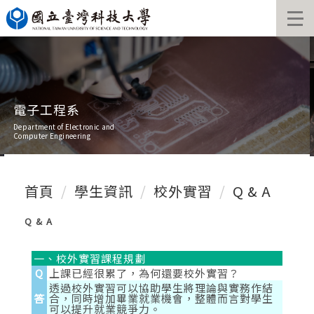
跳
到
主
要
內
容
區
電子工程系
Department of Electronic and
Computer Engineering
首頁
學生資訊
校外實習
Q & A
Q & A
一、校外實習課程規劃
Q
上課已經很累了，為何還要校外實習？
透過校外實習可以協助學生將理論與實務作結
答
合，同時增加畢業就業機會，整體而言對學生
可以提升就業競爭力。