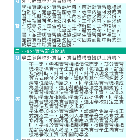
Q
如何篩選校外實習機構？
學校實施校外實習課程時，應針對實習機構進
行評估，並建立相關表單，表單內容可分成實
習工作概況及實習工作內容評估之兩大部份，
其中項目可包括公司名稱、工作內容、需求條
答
件或專長、是否輪班、工作時間、工作環境、
工作安全性、工作專業性、體力負荷、培訓計
畫，並請與實習機構協調學生實習時程長短，
並請實習機構確認勿因任何因素而期中解約造
成學生中斷實習之困擾。
三、校外實習薪資問題
Q
學生參與校外實習，實習機構會提供工資嗎？
不一定，需視實習機構情況而定。部分實習
機構提供實習學生工資者（包括工資、薪金
及按計時、計日、計月、計件以現金或實物
等方式給付之獎金、津貼及其他任何名義之
經常性給與均屬之），則學生與實習機構成
為雇傭關係，適用勞動基準法之相關規範；
倘實習機構無法提供實習學生工資，或僅以
獎助學金及相關助學金方式提供者，則學生
答
與實習機構為實習關係，適用學校訂定之實
習辦法及實習契約之規範。
學生參加校外實習課程，該課程係屬學校正
式課程之一，且為列入畢業學分之必修或選
修課程，相關課程規劃應以實務實習為原
則。學校於實習機構篩選時，得將實習機構
給薪與否納入考量，並得為實習學生向實習
機構爭取工資或相關助學金。