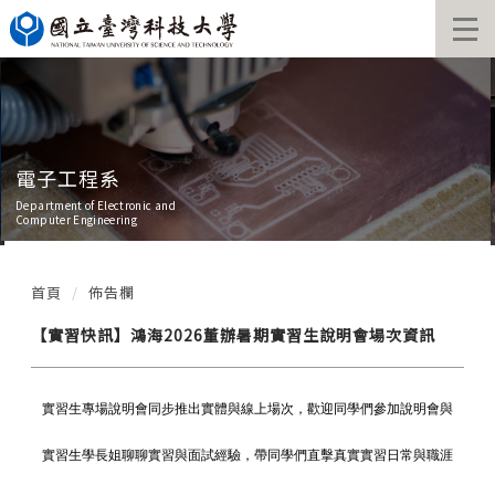
跳
到
主
要
內
容
區
電子工程系
Department of Electronic and
Computer Engineering
首頁
佈告欄
【實習快訊】鴻海2026董辦暑期實習生說明會場次資訊
實習生專場說明會同步推出實體與線上場次，
歡迎同學們參加說明會與
實習生學長姐聊聊實習與面試經驗，
帶同學們直擊真實實習日常與職涯